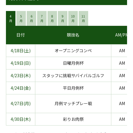
4
5
6
7
8
9
10
11
月
月
月
月
月
月
月
月
日付
競技名
AM/PM
4/18日(土)
オープニングコンペ
AM
4/19日(日)
日曜月例杯
AM
4/23日(木)
スタッフに挑戦サバイバルゴルフ
AM
4/24日(金)
平日月例杯
AM
4/27日(月)
月例マッチプレー戦
AM
4/30日(木)
彩りお肉祭
AM