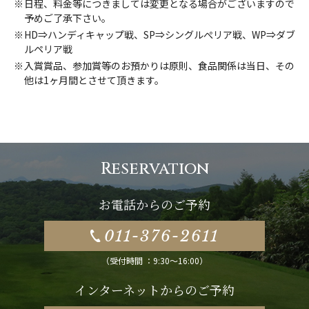
日程、料金等につきましては変更となる場合がございますので
予めご了承下さい。
HD⇒ハンディキャップ戦、SP⇒シングルぺリア戦、WP⇒ダブ
ルペリア戦
入賞賞品、参加賞等のお預かりは原則、食品関係は当日、その
他は1ヶ月間とさせて頂きます。
Reservation
お電話からのご予約
011-376-2611
（受付時間 ：9:30～16:00）
インターネットからのご予約